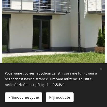
Používáme cookies, abychom zajistili správné fungování a
bezpečnost našich stránek. Tím vám můžeme zajistit tu
nejlepší zkušenost při jejich návštěvě.
Přijmout nezbytné
Přijmout vše
Vytvořeno službou
Webnode
Cookies